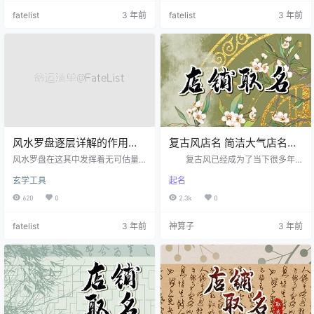
是废盘，这种种盘拿来看看可以,真
内盘中央。圆盒底面印中间有一个
fatelist
3 年前
fatelist
3 年前
正具具体做事，要不得，不能用这
尖头的顶针，磁鍼的底面中间有一
样盘做事、差错极大，好盘内的磁
凹孔，磁鍼置放在顶针上。指南针
针不要调动，安置可靠，自安装装
有箭头的那端所指的方位是南，另
不一定准确、关健是购买时认真选
一端指向北国。 天池的底面上（海
好。风水罗盘安来弄去不准、， 请
底）绘有一条红线，称为海底线，
问全自动电脑风水罗盘是怎么样
北端两侧有两个红点，操纵时要使
的？与传统的有什么区别…
磁鍼的指北端与海底…
风水罗盘逐层详解的作用及
复古风店名 简洁大气店名推
操作方法
荐
风水罗盘在这其中发挥着无可估量
复古风已经成为了当下很多年
的巨大作用。那么，又有多少人知
轻人所追逐的一种时尚潮流。从服
玄学工具
起名
道风水罗盘的起源，它的操作方法
装、饰品到建筑装修、店面设计，
以及具体作用呢？今时今日，就让
复古风格已经逐渐走入人们的生活
620
0
2.3k
0
我们一起来研究一下这风水学的中
中。在这样的背景下，一些取复古
的重要器具吧。 一、作用
风的店名也应运而生，成为了人们
fatelist
3 年前
神算子
3 年前
罗盘是风水师的工具，可以说是风
生活中的一部分。 复古风店名
水师的饭碗。每个师父都会在临终
取名技巧 1、名字符合店铺所在
前才会把最重要的衣钵及秘诀，传
的地理位置 一个店铺的名字，
于喜爱的得力弟子门生。罗盘也是
根据所在地理位置取名是非常重要
上师传承法物之一。师父传法与弟
的，因为这样会直接影响店铺的生
子衣钵，就证明把毕生的心血及期
意，影响顾客对店铺的看法。如果
望与满盘托负交给了弟子，通常在
店铺名字不适合，这个地理位置也
江湖业界…
会遭到…