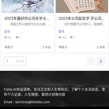
2023年最好的公司名字大全
2023年公司起名字 开公司取
美好寓意的名字
吉利大气名字
我国之所以被称为礼仪大国，
对于想要开公司的人，前期筹
是因为我们拥有很多传统文化习
备工作尤为重要，而前期的工作众
起名
起名
俗，也拥有数不胜数的文化瑰宝，
多，还需要特别重视，分别包括：
而这些文化瑰宝一直应用至今，尤
给公司选择合适的发展行业，选择
459
0
756
0
其是在取名字上，这些文化瑰宝发
合适的开业时间，而最终则是给公
挥着至关重要的一部分，那么，我
司起个有价值的公司起名公司名，
神算子
3 年前
神算子
3 年前
们该如何给公司起个最好的名字公
那么，我们来看看该如何给/2023年
司起名呢？ 公司起名公司起名
公司起名呢？ 公司起名技巧分
技巧赏析 侧面烘托法 一家
享 名字简短精确 有许多公
公司的名称，也能体现出公司的产
司起名的方法注重起名的寓意和吉
❮
❯
/
20 页
品或业务上的情况。可以根据公司
利，用的字词大多与公司主体业务
的主营产品等来给公司起名，这样
无关，对于起步的公司来说作用意
就会更符合公司的形象。 搭配
义不大。公司的名字简短精确也能
寓意美好…
有…
FateList命运清单，关注正念和人生等知识。了解个人生活状态，发
布个人记录，人生理想，事项计划等内容
Email : services@fatelist.com