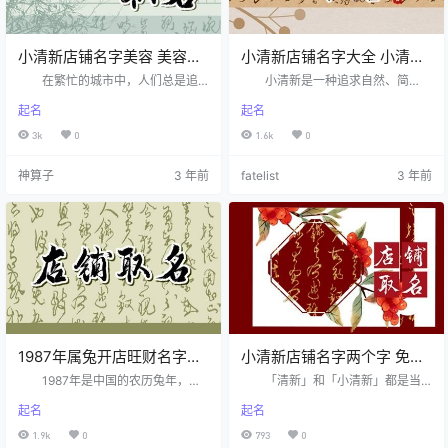
小清新店铺名字美容 美容店
小清新店铺名字大全 小清新
铺取名推荐
店铺名推荐
在繁忙的城市中，人们总是追
小清新是一种追求自然、简
求一种轻松自然的生活方式。小清
约、清新的生活方式，因此在现代
起名
起名
新美容店铺便是这种生活方式的象
都市中越来越受到欢迎。随着小清
征，它的名字代表了一种轻盈、自
新风格的流行，许多小清新店铺也
3k
0
1.6k
0
然的美好，为人们带来了新鲜感和
应运而生。这些店铺以自然、优
愉悦感。小清新美容店铺的名字源
雅、舒适为主题，为人们带来一份
神算子
3 年前
fatelist
3 年前
自于一种清新的美学风格，它追求
轻松、愉悦的购物体验。以下是一
自然、简单、舒适、亲和的氛围和
些小清新店铺的名字大全。 小
体验。那怎样的店铺名才适合小清
清新店铺取名技巧： 1、好记
新美容店呢？ 小清新美容店铺
公司起名好记是指名称简洁有深
取名技巧： 1、从竞争的角度命
义，琅琅上口，易于记忆，在捕捉
名 店铺的名字是市场竞争的无
住顾客的视觉与听觉的同时，也留
声武器。如果名字起的好，就能增
在了顾客的记忆深处。 2、好看
加自己…
…
1987年属兔开店旺财名字大
小清新店铺名字两个字 免费
全 旺财名字合集
店铺名推荐
1987年是中国的农历兔年，他
「清新」和「小清新」都是当
们具备着天生的温和、和善、聪
下热搜，带有小清新的词汇都给人
起名
起名
明，还具备思想、有艺术天赋等优
一种以简约、轻盈、自然为特点的
点。如果你是一位属兔的创业者，
感觉。在现代社会的高压生活节奏
1.9k
0
793
0
那么你可能会相信择日开店的传
下，人们对于这种清新的感觉尤为