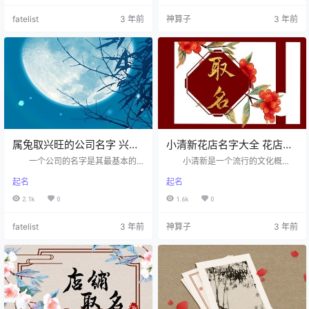
统，认为适当的开业时间可以带来
向往，因此「小清新」为主题的店
fatelist
3 年前
神算子
3 年前
好运。那么，以下是一些以1987年
铺也越来越受欢迎。那么自带「小
属兔开店旺财的名字大全供你参
清新」性质的店铺又该取什么名字
考。 1987年属兔开店旺财名字
呢？ 「小公司起名清新」店铺
取名技巧 1、根据成语为店铺取
取名技巧： 1、人名地名命名法
名 成语典故多来自于民间，因
还有很多公司会根据人名或者
众人对于某个字词的提及频率过高
地名来进行公司起名。由于人名和
从而形成的固定用词，这些成语…
地名具备有特殊的涵义，因此往往
以人…
属兔取兴旺的公司名字 兴旺
小清新花店名字大全 花店名
的公司名字
称推荐
一个公司的名字是其最基本的
小清新是一个流行的文化概
标志之一，不仅可以体现公司的特
念，这种风格在近年来越来越受到
起名
起名
色，还可以传达公司的品牌价值和
人们的喜爱，因此在各种行业中也
文化内涵。尤其对于属兔者来说，
涌现出了大量的小清新品牌。花店
2.1k
0
1.6k
0
选择一款适合自己的公司名称，可
作为一个独特的行业，也不例外。
以为自己的事业带来更多的好运和
越来越多的小清新花店在城市中开
fatelist
3 年前
神算子
3 年前
兴旺。在这篇文章中，我将分享一
业，以他们独特的品牌理念和风格
些适合属兔者寻找公司兴旺名称技
吸引了越来越多的消费者。在这些
巧和名称推荐。 属兔取兴旺公
花店的名字中，我们可以看到他们
司名字的技巧 1、名字简短精
对小清新风格的理解和追求。
确 有许多公司起名的方法注重
小清新花店取名技巧 1、好记：
起名的寓意和吉利，用的字词大多
好记是指名称简洁有深义，琅琅上
与公司主体业务无关，对于起步的
口，易于记忆，在捕捉住顾客的视
公司来说…
觉与听觉…