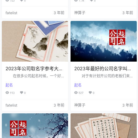
723
0
1.7k
0
公司拥有更大更宽的发展空间，那
非常被动的，一旦与别的企业名称
么，我们在给2023年绿化公司起名
相似，就很难给顾客留下印象，因
fatelist
3 年前
神算子
3 年前
时，不妨加入公司可拓展性的字词
而企业取名最好是要取独一无二的
入名。 2023年绿化公司取名技
名称。 公司起名2023年的怎么
巧解析 加入公司利基起名字
起 努力挖掘公司名称的文化底
“利基”指的是绿化公司提供的美化
蕴,让一个好名字增加公司的凝聚
服务，具体是借助什么美化专业知
力，体现公司的文化特征。中国是
识来提供服务的。将公司利基加入
一个有几千年文明史的古国，每个
名字中，确保当客户听到或看到…
中国人都深深为此感到自豪，外国
人也…
2023年公司取名字参考大全
2023年最好的公司名字叫什
最新版名字分享
么 公司好名集锦
在很多公司起名时候，一个好
对于有计划开公司的老板们来
的名称总是具有好的寓意的，对一
说，除了需要确定公司要服务的对
起名
起名
个公司一家企业而言，如果能够拥
象是什么，还需要给公司起个最好
有一个有寓意的名称，将会对其运
的公司名，而最好的公司名需要结
913
0
527
0
势产生一定的积极影响。企业需要
合多方面有很多，毕竟公司名是公
生产和发展，好的名称将会为企业
司的门面担当，马虎不得，那么，2
fatelist
3 年前
神算子
3 年前
带来好的运势。 怎么为2023年
023年最好的公司起名公司有哪些起
的公司取好名 公司取名公司名
名技巧呢？ 2023年公司起名技
应简洁为好，易读易记公司名不能
巧参考 结合有吉祥含义的字起
起得太复杂， 否则会引起负作用。
名 公司的发展除了公司本身的
比如有的公司喜欢采用繁难字为公
能力可以决定，还依靠于很多外在
司名， 使顾客不仅不能认识，而且
元素，但这不阻碍公司取一个有吉
也读不出音来。而像 万客来、半…
祥含义的名字。有吉祥含义的公…