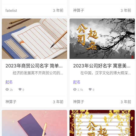
个好的公司名则是公司脱颖而出的
一个好名字并非易事，我们需要明
根本，也是公司立足的基础，那
确公司的企业文化和品牌概念，这
fatelist
3 年前
神算子
3 年前
么，该如何给2023年新成立的公司
样才能给公司起个好名字，具体可
起名呢？ 2023年公司起名技巧
以参考下面文章。 2023年公司
说明 选择具有好口彩的汉字为
起名技巧赏析 明确企业文化理
公司取名 不管一家公司创业的
念和品牌概念 一个好的公司名
规模多么大，都是要付出金钱和精
字应当体现企业的形象、文化、企
力的，这才会有良好的公司形象呈
业经营种类、地理位置、产品的质
现出来，又或者说，公司建立在哪
量和服务等等，将这些方面一一逐
座…
字逐…
2023年商贸公司名字 简单大
2023年公司好名字 寓意美好
气的公司名字
的公司名字
经济的发展离不开商贸公司的
在中国，汉字文化的博大精深
助力，经济的发展也给商贸公司带
是有目共睹的，汉字文化的公司起
起名
起名
来诸多红利，也是基于此，让越来
名应用普遍更是大众认可的，因
越多的投资者将目光瞄准到商贸公
此，我们了解一家公司好与不好，
2k
0
2.1k
0
司上，形成的激烈角逐局面不言而
首先都是通过公司名来做了解，以
喻，因此，唯有一个好的商贸公司
此来产生更多的信任感，产生更多
神算子
3 年前
神算子
3 年前
名才能让公司立足于市场，并站稳
的联系，那么，该如何给2023年新
脚跟。 商贸公司起名技巧解
成立的公司起名呢？ 公司起名
析 要注意通用性 随着改革
技巧说明 名字符合行业 一
开放，文化交流以及全球经济一体
个具有行业特色的公司名字，能够
化等概念的实施，因此想要贸易公
让客户看到我们对业务的熟练和理
司有更加国际化的市场，大家在起
解。正如内行人看门道，具有行业
名时除了要注意公司名字好听外，
特色的名字能够体现专业，精准的