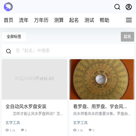
首页
流年
万年历
测算
起名
测试
帮助
全部标签
起名
全自动风水罗盘安装
看罗盘、用罗盘、学会风水
罗盘
怎样才能让风水罗盘转动？怎
风水师看风水的重要对象。罗盘由
样安装磁盘？ 好的风水罗盘
三大部分构成：罗盘又叫罗经。> 天
玄学工具
玄学工具
——方盘。转动灵活自如？用手轻
池： 也叫海底，亦就是指南针。罗
轻拨动！滑润松手！不存在要另行
盘的天池由顶针、磁鍼、海底线、
5.2k
0
3.3k
0
用特别方法转动。转动不灵活的盘
园柱形外盒、玻璃盖组成，流动在