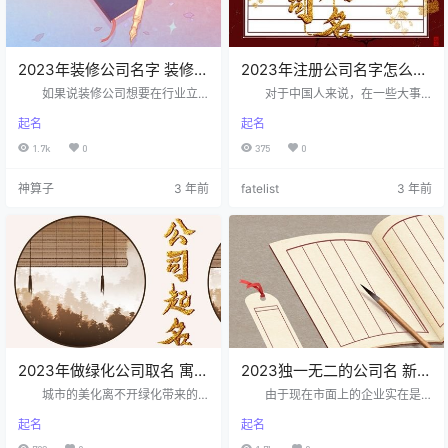
还要注意公…
吸引有…
2023年装修公司名字 装修公
2023年注册公司名字怎么取
司起名字吉利
好通过的名字大全
如果说装修公司想要在行业立
对于中国人来说，在一些大事
足，就需要对装修公司名有一定的
情进行时，需要有多种方式的注
起名
起名
研究，这是关乎装修公司能不能有
意，包括什么时候开业，公司要取
好的发展，也关乎着装修公司能不
什么样的公司名，而这一切都能够
1.7k
0
375
0
能有好的客源，因此，好的装修公
助力公司有好的发展，都能催旺公
司名带来的影响是巨大的，那么，
司好的运势形成，那么，该如何给2
神算子
3 年前
fatelist
3 年前
该如何给2023年装修公司起个好名
023年新注册的公司起个好名字呢？
呢？ 装修公司起名技巧详解
注册公司起名技巧推荐 结
使用与装修相关的字起名 在
合公司前景 既然是给自家公司
给公司取名时，使用该行业的特殊
起名，那么在赋予之时大家可借助
用字是比较好的，能让名字更直观
自身对于公司未来发展的前景来
简洁。装修公司的行业用字如艺、
起，加入了自己对来来的憧憬，会
雅、美、创、饰等，都是合适使用
是一个很霸气的名字，不仅公司起
的。…
名让顾…
2023年做绿化公司取名 寓意
2023独一无二的公司名 新公
好的绿化公司名字
司名字大全及寓意
城市的美化离不开绿化带来的
由于现在市面上的企业实在是
作用，更离不开绿化公司辛勤付
太多了，导致很多企业都会重名，
起名
起名
出，也是基于这些原因，让绿化行
即便是不一样，名称也是大同小异
业成为一个永久性行业，也让绿化
的。这样的情况对企业而言其实是