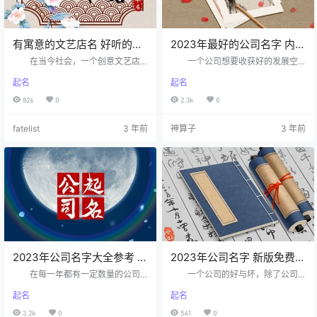
有寓意的文艺店名 好听的文
2023年最好的公司名字 内涵
艺店名
有创意的公司名字
在当今社会，一个创意文艺店
一个公司想要收获好的发展空
铺名字不仅可以吸引住消费者的目
间，除了要有好的服务理念，还需
起名
起名
光的，同时还具有传播能力，能够
要有好的服务产品，而最重要的
让您的店铺更加具有知名度，那
是，要有好的公司名，一个好的公
826
0
2.3k
0
么，有哪些创意文艺店铺名字可以
司名是公司对外走心宣传的方式，
推荐使用呢？下面就是创意文艺店
也是公司源动力的来源，那么，我
fatelist
3 年前
神算子
3 年前
铺名字大全内容。 怎么取一个
们来看看，该如何给2023年公司取
有寓意的文艺店名 1、用俗语起
个最好的名字呢？ 公司起名技
名 俗语比较民俗口语化，运用
巧分析 运用诗词歌赋为其取
俗话取名的店铺和商铺，其名字能
名 诗词歌赋带有着唯美浪漫的
被大部分的公众所接纳。知名的王
意境，内涵特殊的意义，其用词更
麻子、狗不理等就属于俗话起名。
是悠扬唯美，带有着美好的意蕴，
“好吃来”瓜子老大、“鲜得到”筒骨等
若是将其当做公司起名时的参考，
叫…
不仅能够…
2023年公司名字大全参考 比
2023年公司名字 新版免费公
较好听名字推荐
司名字大全
在每一年都有一定数量的公司
一个公司的好与坏，除了公司
成立，而这些公司的成立不仅让行
本身的特性之外，一公司起名个公
起名
起名
业市场有了好的发展冲击，也给同
司名的好与坏会在一定程度上影响
行业的公司带来一定的影响，而一
公司未来发展的趋势，而给公司起
3.2k
0
541
0